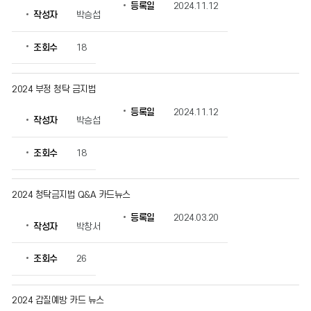
확
등록일
2024.11.12
작성자
박승섭
인
할
수
조회수
18
있
습
니
2024 부정 청탁 금지법
다.
등록일
2024.11.12
작성자
박승섭
조회수
18
2024 청탁금지법 Q&A 카드뉴스
등록일
2024.03.20
작성자
박창서
조회수
26
2024 갑질예방 카드 뉴스