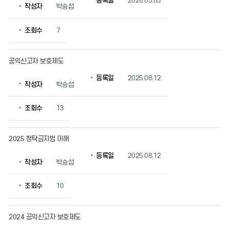
등록일
2026.03.05
작성자
박승섭
지
법
의
조회수
7
게
시
물
공익신고자 보호제도
번
등록일
2025.08.12
호,
작성자
박승섭
제
목,
조회수
13
작
성
자,
2025 청탁금지법 이해
등
록
등록일
2025.08.12
일,
작성자
박승섭
조
회
조회수
10
수
정
보
2024 공익신고자 보호제도
를