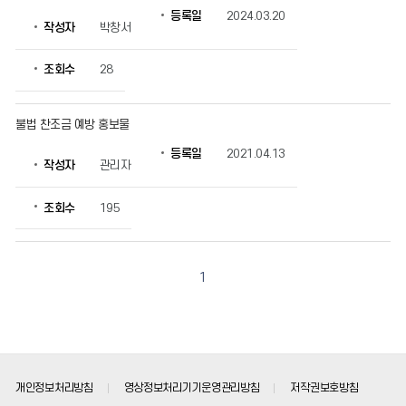
등록일
2024.03.20
작성자
박창서
조회수
28
불법 찬조금 예방 홍보물
등록일
2021.04.13
작성자
관리자
조회수
195
1
개인정보처리방침
영상정보처리기기운영관리방침
저작권보호방침