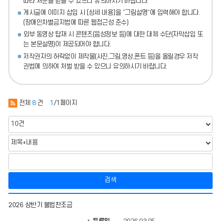
따라 처분
을 받을 수 있으니 유의하시기 바랍니다.
게시글에 이미지 삽입 시 [상세 내용]을 “그림설명”에 입력해야 합니다.
(장애인차별금지법에 따른 웹접근성 준수)
외부 동영상 탑재 시 콘텐츠(음성정보 등)에 대한 대체 수단(자막삽입 또
는 본문설명)이 제공되어야 합니다.
저작권자의 허락없이 제작물(사진,그림,영상,폰트 등)을 올릴경우 저작
권법에 의하여 처벌 받을 수 있으니 유의하시기 바랍니다.
전체
8
건
1
/1페이지
검색
청
2026 상반기 불법찬조금
탁
금