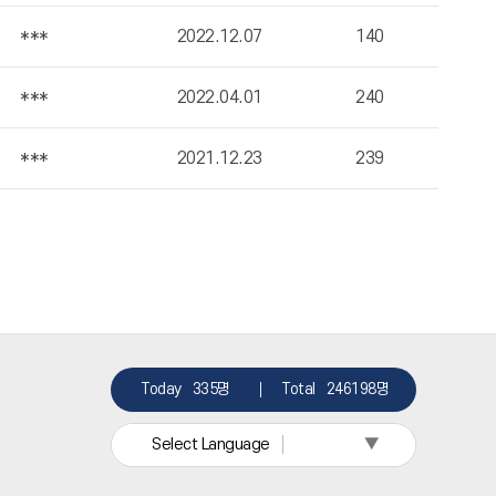
***
2022.12.07
140
***
2022.04.01
240
***
2021.12.23
239
Today
335명
Total
246198명
▼
Select Language