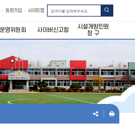
회원가입
사이트맵
시설개방민원
운영위원회
사이버신고함
창 구