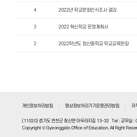
록
4
2022년 학교문화인식조사 결과
일,
조
3
2022 혁신학교 운영계획서
회
수
정
2
2022학년도 청산중학교 학교교육헌장
보
를
확
인
할
수
있
습
개인정보처리방침
영상정보처리기기운영관리방침
저
니
다.
(11020) 경기도 연천군 청산면 아우라지길 13-32
Tel : 교무실 :
Copyright © Gyeonggido Office of Education, All Right Rese