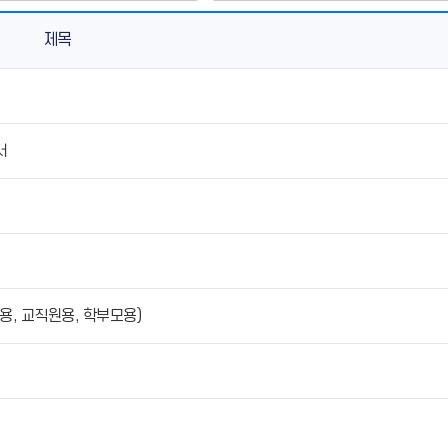
제목
서
용, 교직원용, 학부모용)