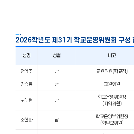
2026학년도 제31기 학교운영위원회 구성
성명
성별
비고
제
전영주
남
교원위원(학교장)
31기
학교운영위원회
김승룡
남
교원위원
구성
학교운영위원장
현황
노대현
남
(지역위원)
학교운영부위원장
조현화
남
(학부모위원)