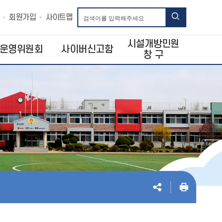
회원가입
사이트맵
시설개방민원
운영위원회
사이버신고함
창 구